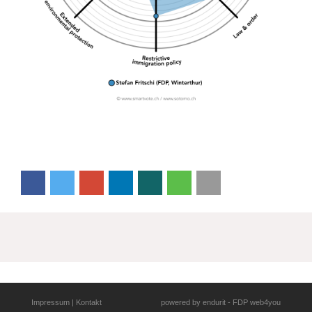
Impressum
|
Kontakt
powered by
endurit
-
FDP web4you