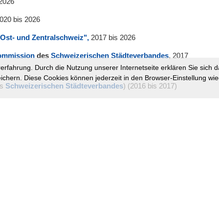
 2026
2020 bis 2026
 Ost- und Zentralschweiz",
2017 bis 2026
Kommission
des
Schweizerischen Städteverbandes
, 2017
rfahrung. Durch die Nutzung unserer Internetseite erklären Sie sich d
ichern. Diese Cookies können jederzeit in den Browser-Einstellung wie
es
Schweizerischen Städteverbandes
) (2016 bis 2017)
fette auf dem Rundweg Winterthur) (2014 bis 2018)
pecial Olympics Switzerland
) (
2020 bis 2024)
2010-2017)
thur
, 2000 bis 2017 (2010 bis 2017: Mitglied der
schule Winterthur (BBW)
(2014 bis 2017)
10 (2006-2010:
Fraktionschef
der FDP-Fraktion)