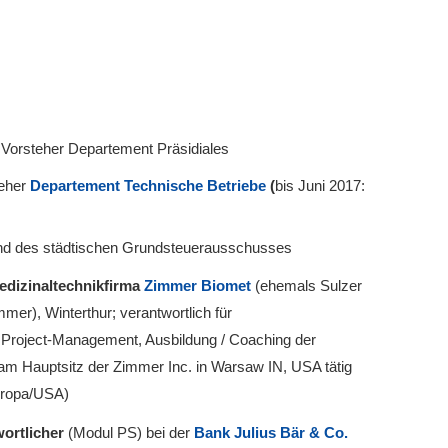
 Vorsteher Departement Präsidiales
teher
Departement Technische Betriebe
(
bis Juni 2017:
d des städtischen Grundsteuerausschusses
edizinaltechnikfi
rma
Zimmer Biomet
(ehemals Sulzer
mer), Winterthur; verantwortlich für
 Project-Management, Ausbildung / Coaching der
 am Hauptsitz der Zimmer Inc. in Warsaw IN, USA tätig
uropa/USA)
ortlicher
(Modul PS) bei der
Bank Julius Bär & Co.