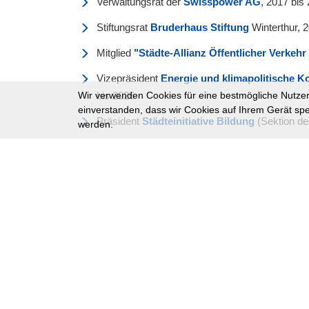
Verwaltungsrat der
Swisspower AG
, 2017 bis
Stiftungsrat
Bruderhaus Stiftung
Winterthur, 
Mitglied
"
Städte-Allianz Öffentlicher Verkehr
Vizepräsident
Energie und klimapolitische 
bis 2026
Wir verwenden Cookies für eine bestmögliche Nutzere
einverstanden, dass wir Cookies auf Ihrem Gerät spe
Präsident
Städteinitiative Bildung
(Sektion d
werden.
Co-Präsident Verein
Winti-SOLA
(die Laufsta
Vorstand Verein
Special Games Winterthur (
S
Verwaltungsrat
Eulachhallen AG Winterthur
(
Vorstandsmitglied des
Musikkollegium Winter
Kommission
Konservatorium Winterthur
)
Mitglied Schulkommission der
Berufsbildungs
Mitglied
Stadtparlament Winterthur
, 1999-20