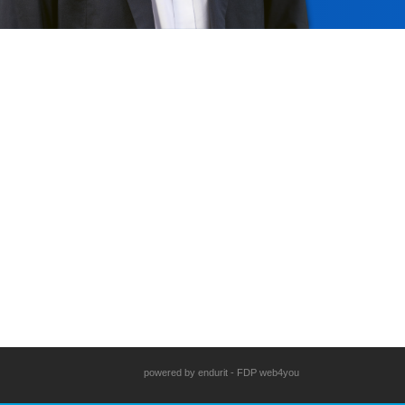
powered by
endurit
-
FDP web4you